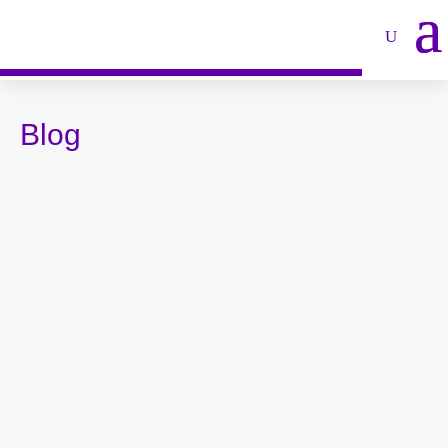
Blog
Creative Commons: Die Wissensallmende in
unsere Hände nehmen Die Wissensallmende
wird seit langem...