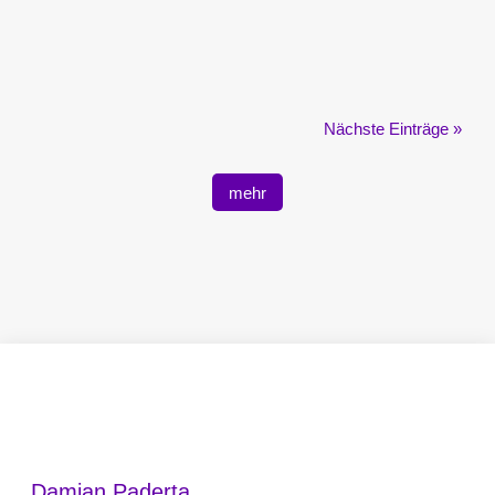
...a research project about openness of public
data in EU local administration This report...
Nächste Einträge »
mehr
Damian Paderta